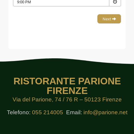
RISTORANTE PARIONE
FIRENZE
Via del Parione, 74 / 76 R – 50123 Firenze
Telefono:
055 214005
Email:
info@parione.net