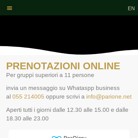
EN
Dove siamo
I nostri prodotti
PRENOTAZIONI ONLINE
Per gruppi superiori a 11 persone
invia un messaggio su Whataspp business
al
055 214005
oppure scrivi a
info@parione.net
Aperti tutti i giorni dalle 12.30 alle 15.00 e dalle
18.30 alle 23.00