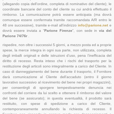
(allegando copia dell’ordine, completa di nominativo del cliente); le
coordinate bancarie del conto del cliente su cui andrà effettuato il
rimborso. La comunicazione potrà essere anticipata (ma dovrà
comunque essere confermata tramite raccomandata A/R entro le
48 ore successive), tramite e-mail all’indirizzo
info@parione.net
e
dovrà essere inviata a “
Parione Firenze
”, con sede in
via del
Parione 74/76r
.
rispedire, non oltre i successivi 5 giorni, a mezzo posta ed a proprie
spese, la merce integra in ogni sua parte, non utilizzata, completa
degli imballi originali e delle istruzioni d’uso, pena l’inefficacia del
diritto di recesso. Resta inteso che i rischi del trasporto per la
restituzione degli articoli sono integralmente a carico del Cliente. In
caso di danneggiamento del bene durante il trasporto, il Fornitore
darà comunicazione al Cliente dell’accaduto (entro il giorno
lavorativo successivo al ricevimento del bene nei propri magazzini),
per consentirgli di sporgere tempestivamente denuncia nei
confronti del corriere da lui scelto e ottenere il rimborso del valore
del bene (se assicurato); in questa eventualità, il prodotto sarà
restituito, con spese di spedizione a carico del Cliente,
contemporaneamente annullando la richiesta di recesso. Il