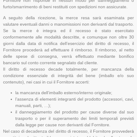
Fornitore non risponde in nessun modo per danneggiamenti o
furto/smarrimento di beni restituiti con spedizioni non assicurate.
A seguito della ricezione, la merce resa sarà esaminata per
valutare eventuali danni o manomissioni non derivanti dal trasporto.
Se la merce è integra ed il recesso è stato esercitato
conformemente alle modalità descritte, e comunque non oltre 30
giorni dalla data di notifica dell’esercizio del diritto di recesso, il
Fornitore procederà ad effettuare il rimborso. Il rimborso, al netto
delle spese di consegna, verrà effettuato mediante bonifico
bancario sul conto corrente segnalato dal cliente.
Il diritto di recesso decade totalmente, per mancanza della
condizione essenziale di integrità del bene (imballo e/o suo
contenuto), nei casi in cui il Fornitore accerti:
la mancanza dell’imballo esterno/interno originale;
l’assenza di elementi integranti del prodotto (accessori, cavi,
manuali, parti, …);
il danneggiamento del prodotto per cause diverse dal suo
trasporto o per il superamento dei limiti temporali previsti
dalla legge per cause non derivanti dal Fornitore.
Nel caso di decadenza del diritto di recesso, il Fornitore provvederà