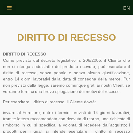
EN
Dove siamo
I nostri prodotti
DIRITTO DI RECESSO
DIRITTO DI RECESSO
Come previsto dal decreto legislativo n. 206/2005, il Cliente che
non si ritenga soddisfatto del prodotto ricevuto, può esercitare il
diritto di recesso, senza penale e senza alcuna giustificazione,
entro 14 giorni lavorativi dalla data di consegna della merce. Pur
non previsto dalla legge, saremo comunque grati ai nostri Clienti se
vorranno fornirci una breve spiegazione dei motivi del recesso.
Per esercitare il diritto di recesso, il Cliente dovrà:
inviare al Fornitore, entro i termini previsti di 14 giorni lavorativi,
tramite lettera raccomandata con ricevuta di ritorno, una richiesta di
rimborso in cui si specifica la volontà di recedere dall’acquisto; i
prodotti per i quali si intende esercitare il diritto di recesso