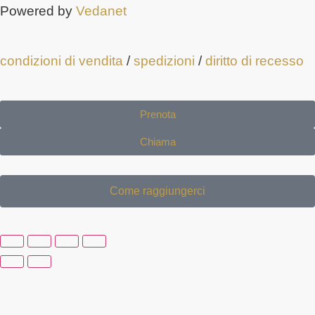
Powered by
Vedanet
condizioni di vendita
/
spedizioni
/
diritto di recesso
Prenota
Chiama
Come raggiungerci