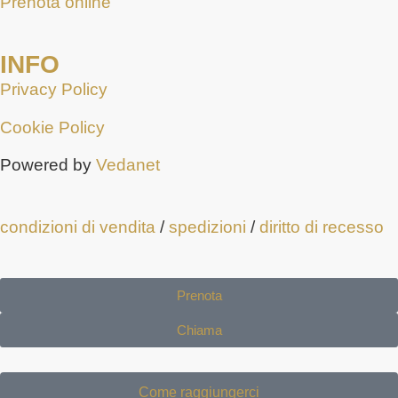
Prenota online
INFO
Privacy Policy
Cookie Policy
Powered by
Vedanet
condizioni di vendita
/
spedizioni
/
diritto di recesso
Prenota
Chiama
Come raggiungerci