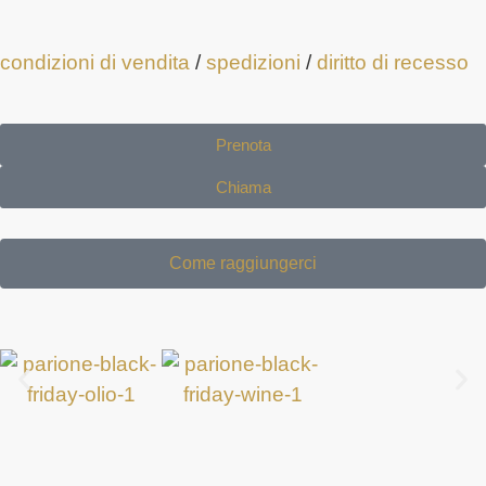
condizioni di vendita
/
spedizioni
/
diritto di recesso
Prenota
Chiama
Come raggiungerci